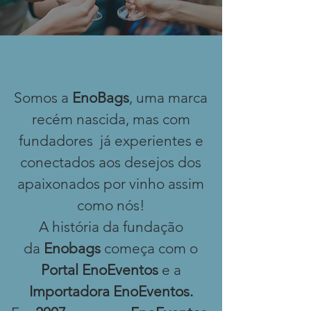
Somos a
EnoBags
, uma marca
recém nascida, mas com
fundadores já experientes e
conectados aos desejos dos
apaixonados por vinho assim
como nós!
A história da fundação
da
Enobags
começa com o
Portal EnoEventos
e a
Importadora EnoEventos.